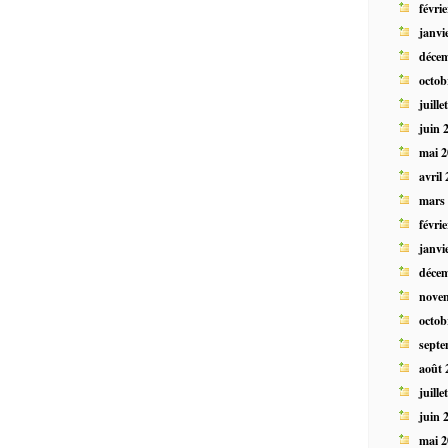
févri
janvi
déce
octob
juille
juin 
mai 2
avril
mars
févri
janvi
déce
nove
octob
septe
août 
juille
juin 
mai 2