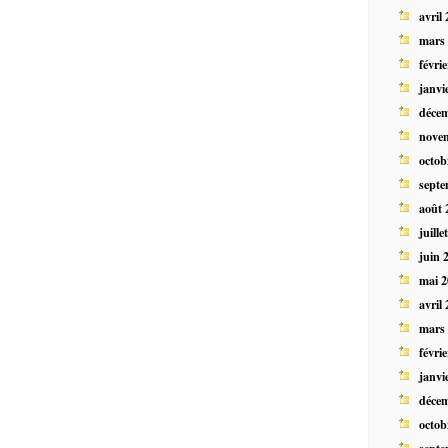
avril
mars
févri
janvi
déce
nove
octob
septe
août 
juille
juin 
mai 2
avril
mars
févri
janvi
déce
octob
septe