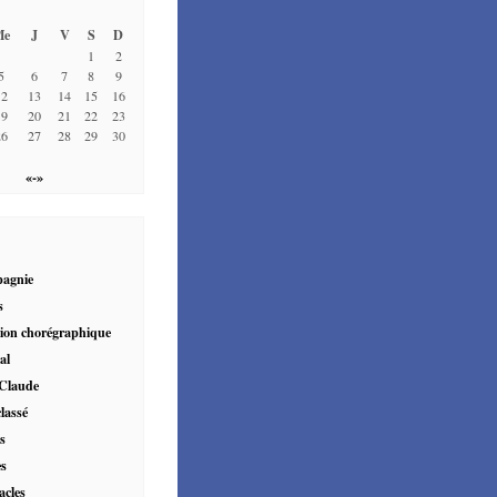
6
Me
J
V
S
D
1
2
5
6
7
8
9
12
13
14
15
16
19
20
21
22
23
26
27
28
29
30
«-»
agnie
s
ion chorégraphique
al
 Claude
lassé
es
es
acles