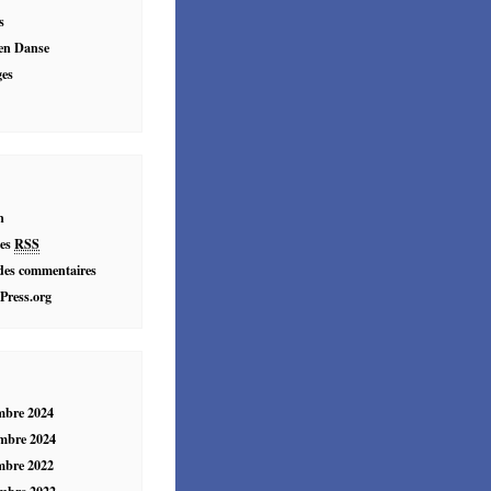
s
en Danse
ges
n
les
RSS
es commentaires
Press.org
mbre 2024
mbre 2024
mbre 2022
mbre 2022