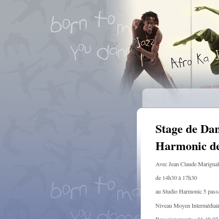
Stage de Dan
Harmonic de 
Avec Jean Claude Marignal
de 14h30 à 17h30
au Studio Harmonic 5 passa
Niveau Moyen Intermédiai
Renseignements : 01 48 07