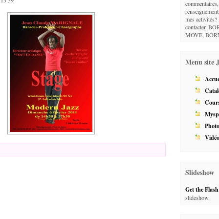
commentaires, 
renseignement
mes activités?
contacter. 
MOVE, BOR
Menu site
Accue
Catal
Cour
Mysp
Phot
Vidé
Slideshow
Get the Flash
slideshow.