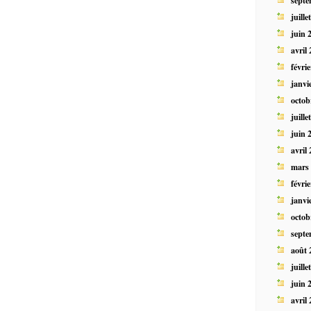
juille
juin 
avril
févri
janvi
octob
juille
juin 
avril
mars
févri
janvi
octob
septe
août 
juille
juin 
avril