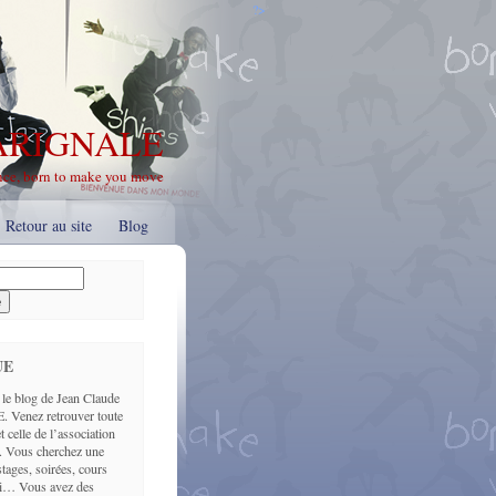
?>
MARIGNALE
nce, born to make you move
Retour au site
Blog
UE
le blog de Jean Claude
enez retrouver toute
t celle de l’association
. Vous cherchez une
tages, soirées, cours
ici… Vous avez des