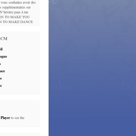
vous souhaitez avoir des
s supplémentaires sur
 N’hésitez paas à me
BORN TO MAKE YOU
N TO MAKE DANCE
 JCM
il
ogue
s
ace
os
os
 Player
to see the