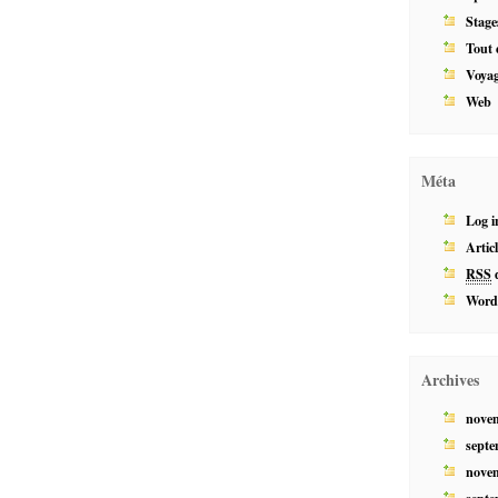
Stage
Tout 
Voya
Web
Méta
Log i
Artic
RSS
d
Word
Archives
nove
septe
nove
septe