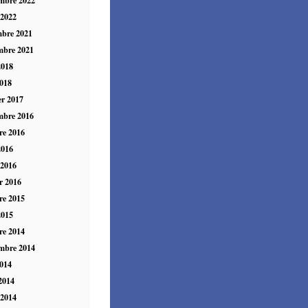
 2022
mbre 2021
mbre 2021
2018
018
er 2017
mbre 2016
re 2016
2016
 2016
er 2016
re 2015
2015
re 2014
mbre 2014
014
 2014
 2014