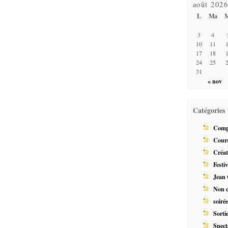
août 202
L
Ma
3
4
10
11
17
18
24
25
31
« nov
Catégories
Comp
Cour
Créat
Festiv
Jean
Non c
soiré
Sorti
Spect