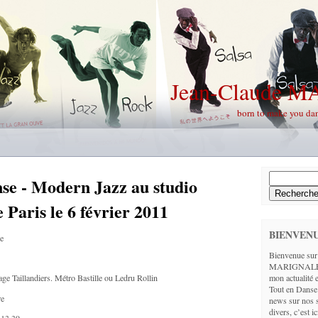
Jean-Claude 
born to make you da
se - Modern Jazz au studio
Paris le 6 février 2011
BIENVEN
e
Bienvenue sur 
MARIGNALE. V
mon actualité e
ge Taillandiers. Métro Bastille ou Ledru Rollin
Tout en Danse
re
news sur nos s
divers, c’est 
 13 39