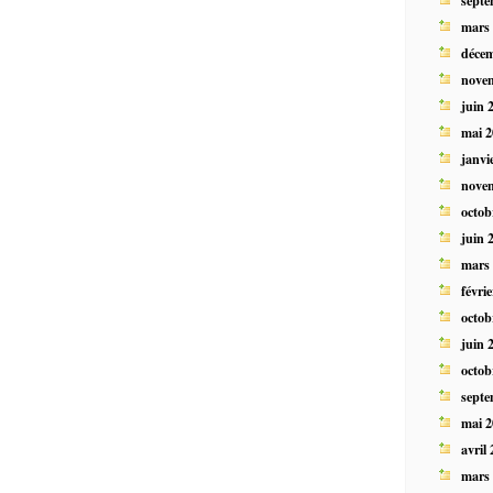
mars
déce
nove
juin 
mai 2
janvi
nove
octob
juin 
mars
févri
octob
juin 
octob
septe
mai 2
avril
mars