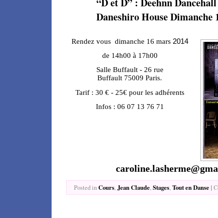
“D et D” : Deehnn Dancehall 
Daneshiro House Dimanche 
2014
Rendez vous dimanche
16 mars
de 14h00 à 17h00
Salle Buffault - 26 rue
Buffault
75009 Paris.
Tarif
: 30 € - 25€ pour les adhérents
Infos :
06 07 13 76 71
caroline.lasherme@gma
Cours
Jean Claude
Stages
Tout en Danse
|
Posted in
,
,
,
C