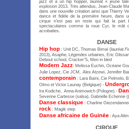
jazz et à un hip hopper, lauréat « jeune ta
explosion
2013. Très attendus, Jean-Claude Ma
dans une nouvelle création ainsi que Thierry Ve
dance et fidèle de la première heure, dans 
cirque n’est pas en reste qui fait la part 
spectaculaires comme la roue Cyr, le mât c
acrobaties.
DANSE
Hip hop
: Unit DC, Thomas Bimaï (lauréat
Fe
2013), Asaphe, Légendes urbaines, Eric Glissan
Debout school, Cracker’S, Men in bled
Modern Jazz
: Melissa Euchin, Océane Goan
Julie Lopez, Cie JCM, Alex Atzewi, Jennifer B
contemporain
: Lara Baïni, Cie Pelmelo, 
Undergr
Olmo et Victor Launay (Belgique) -
Dan
Ira Kodiche,
Anna Animowich (Pologne) -
Severine Cartesse (salsa), Gabrielle Echenne (
Danse classique
: Charline Giezendanner
rock
: Magik step
Danse africaine de Guinée
: Aya Ali
CIRQUE