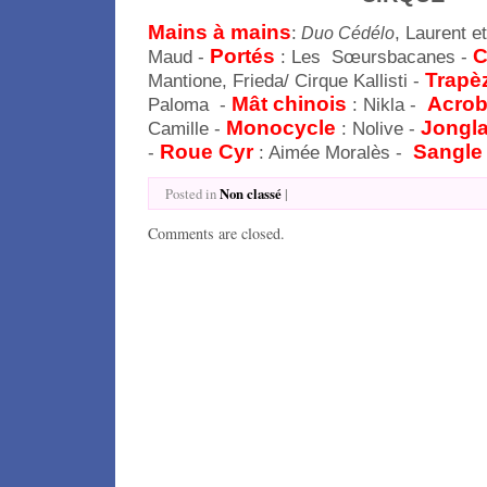
Mains à mains
:
, Laurent e
Duo Cédélo
Portés
C
Maud -
: Les Sœursbacanes -
Trapè
Mantione, Frieda/ Cirque Kallisti -
Mât chinois
Acrob
Paloma
-
: Nikla -
Monocycle
Jongl
Camille -
: Nolive -
Roue Cyr
Sangle
-
: Aimée Moralès -
Non classé
|
Posted in
Comments are closed.