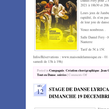
Daniel Féry pour 2 r
2021 à 18h30 et 20h
Leurs jeux de Jambe
rapidité, ils n’on pa
de leur joie de danse
Venez nombreux .
Salle Daniel Fery -
Nanterre
Tarif de 5€ à 15€
Infos/Réservations : www.maisondelamusique.eu - 01 
samedi de 13h à 19h)
Compagnie
Création chorégraphique
Jean 
Posted in
,
,
Tout en Danse
soirées
|
,
Comments Off
DÉC
STAGE DE DANSE LYRICA
12
DIMANCHE 19 DECEMBRE
Venez n