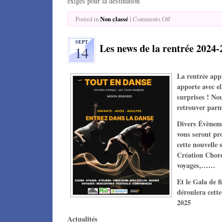
exigés pour la destination
Non classé
|
Posted in
Comments Off
SEPT
Les news de la rentrée 2024-
14
La rentrée app
apporte avec e
surprises ! No
retrouver parm
Divers Évèneme
vous seront pr
cette nouvelle 
Création Choré
voyages,……
Et le Gala de f
déroulera cette
2025
Actualités